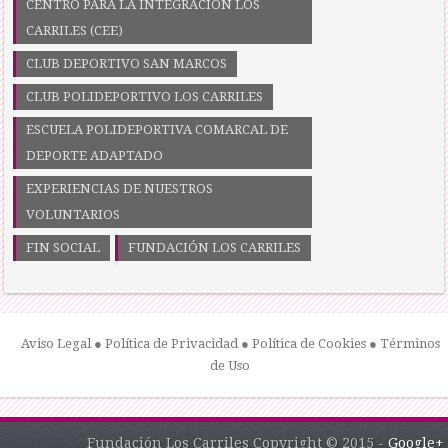
CENTRO PARA LA INTEGRACIÓN LOS
CARRILES (CEE)
CLUB DEPORTIVO SAN MARCOS
CLUB POLIDEPORTIVO LOS CARRILES
ESCUELA POLIDEPORTIVA COMARCAL DE
DEPORTE ADAPTADO
EXPERIENCIAS DE NUESTROS
VOLUNTARIOS
FIN SOCIAL
FUNDACIÓN LOS CARRILES
Aviso Legal
●
Política de Privacidad
●
Política de Cookies
●
Términos
de Uso
Fundación Los Carriles Copyright © 2015 -
Google+