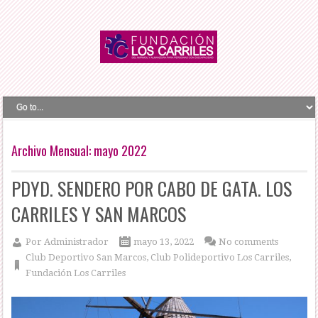
Archivo Mensual:
mayo 2022
PDYD. SENDERO POR CABO DE GATA. LOS
CARRILES Y SAN MARCOS
Por
Administrador
mayo 13, 2022
No comments
Club Deportivo San Marcos
,
Club Polideportivo Los Carriles
,
Fundación Los Carriles