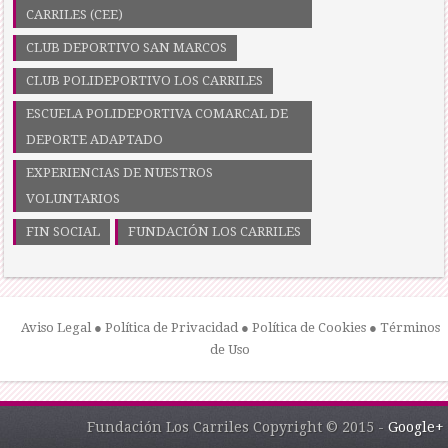
CARRILES (CEE)
CLUB DEPORTIVO SAN MARCOS
CLUB POLIDEPORTIVO LOS CARRILES
ESCUELA POLIDEPORTIVA COMARCAL DE
DEPORTE ADAPTADO
EXPERIENCIAS DE NUESTROS
VOLUNTARIOS
FIN SOCIAL
FUNDACIÓN LOS CARRILES
Aviso Legal
●
Política de Privacidad
●
Política de Cookies
●
Términos
de Uso
Fundación Los Carriles Copyright © 2015 -
Google+