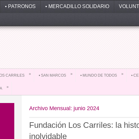
• PATRONOS
• MERCADILLO SOLIDARIO
VOLUNT
»
»
»
 LOS CARRILES
• SAN MARCOS
• MUNDO DE TODOS
• C
»
DA
Archivo Mensual:
junio 2024
Fundación Los Carriles: la histo
inolvidable