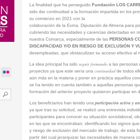
La finalidad que ha perseguido
Fundación LOS CARR
sido dar continuidad a la formación impartida en los pr
su comienzo en 2021 con la
colaboración de la Exma. Diputación de Almeria para po
cubriendo las necesidades y carencias detectadas en m
nuestra Comarca, especialmente de las
PERSONAS C
DISCAPACIDAD Y/O EN RIESGO DE EXCLUSIÓN Y 
desempleadas, que obstaculizan su acceso efectivo al m
seguir formando
La idea principal ha sido
a las personas q
continuidad
proyectos ya que este sería una
de todos ell
aún más en la materia y poner en práctica aquellos cono
se ha tenido en cuenta también a aquellas personas qu
formación del anterior proyecto quisieron participar en 
participación activa y u
Los beneficiarios han tenido una
ya que tras su solicitud, se realizó una entrevista indiv
participantes para conocer su situación sociolaboral, ob
en las que se encontraban; identificando los signos que v
y riesgo de exclusión del mercado de trabajo; de esta f
partir del cual jerarquizar las necesidades de manera c