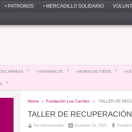
• PATRONOS
• MERCADILLO SOLIDARIO
VOLUNT
»
»
»
 LOS CARRILES
• SAN MARCOS
• MUNDO DE TODOS
• C
»
DA
Home
»
Fundación Los Carriles
» TALLER DE RECU
TALLER DE RECUPERACIÓN
Por
Administrador
diciembre 31, 2025
Fundació