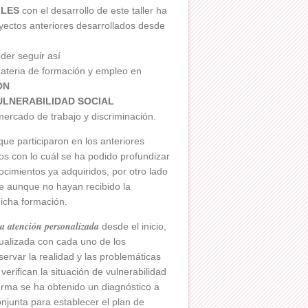
ILES
con el desarrollo de este taller ha
oyectos anteriores desarrollados desde
der seguir así
ateria de formación y empleo en
ON
VULNERABILIDAD SOCIAL
ercado de trabajo y discriminación.
ue participaron en los anteriores
os con lo cuál se ha podido profundizar
cimientos ya adquiridos, por otro lado
e aunque no hayan recibido la
dicha formación.
na atención personalizada
desde el inicio,
idualizada con cada uno de los
servar la realidad y las problemáticas
erifican la situación de vulnerabilidad
orma se ha obtenido un diagnóstico a
onjunta para establecer el plan de