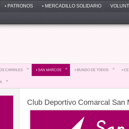
• PATRONOS
• MERCADILLO SOLIDARIO
VOLUNT
»
»
»
 LOS CARRILES
• SAN MARCOS
• MUNDO DE TODOS
• C
»
DA
Club Deportivo Comarcal San