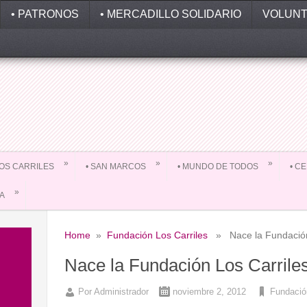
• PATRONOS
• MERCADILLO SOLIDARIO
VOLUNT
»
»
»
 LOS CARRILES
• SAN MARCOS
• MUNDO DE TODOS
• C
»
DA
Home
»
Fundación Los Carriles
» Nace la Fundación 
Nace la Fundación Los Carrile
Por
Administrador
noviembre 2, 2012
Fundación