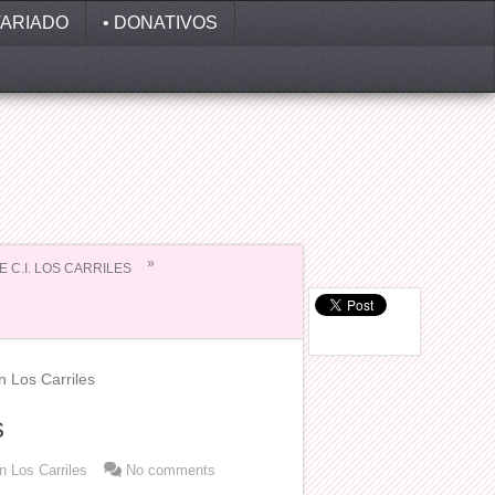
ARIADO
• DONATIVOS
»
EE C.I. LOS CARRILES
Los Carriles
s
 Los Carriles
No comments