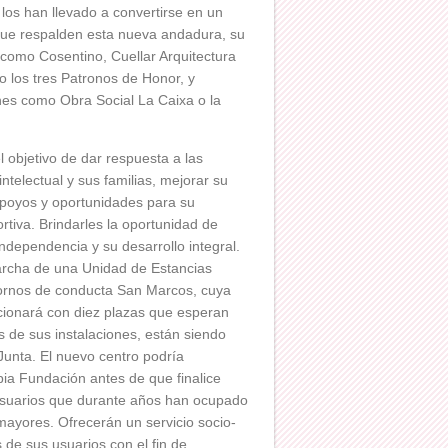
 los han llevado a convertirse en un
que respalden esta nueva andadura, su
como Cosentino, Cuellar Arquitectura
 los tres Patronos de Honor, y
nes como Obra Social La Caixa o la
l objetivo de dar respuesta a las
telectual y sus familias, mejorar su
apoyos y oportunidades para su
ortiva. Brindarles la oportunidad de
ndependencia y su desarrollo integral.
marcha de una Unidad de Estancias
tornos de conducta San Marcos, cuya
ncionará con diez plazas que esperan
s de sus instalaciones, están siendo
Junta. El nuevo centro podría
ia Fundación antes de que finalice
 usuarios que durante años han ocupado
ayores. Ofrecerán un servicio socio-
 de sus usuarios con el fin de