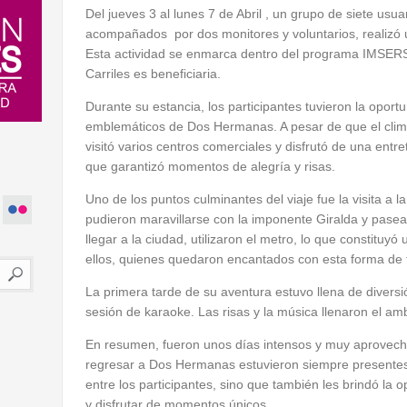
Del jueves 3 al lunes 7 de Abril , un grupo de siete usua
acompañados por dos monitores y voluntarios, realizó
Esta actividad se enmarca dentro del programa IMSERS
Carriles es beneficiaria.
Durante su estancia, los participantes tuvieron la oport
emblemáticos de Dos Hermanas. A pesar de que el clima
visitó varios centros comerciales y disfrutó de una entr
que garantizó momentos de alegría y risas.
Uno de los puntos culminantes del viaje fue la visita a la c
pudieron maravillarse con la imponente Giralda y pasea
llegar a la ciudad, utilizaron el metro, lo que constitu
ellos, quienes quedaron encantados con esta forma de 
La primera tarde de su aventura estuvo llena de divers
sesión de karaoke. Las risas y la música llenaron el am
En resumen, fueron unos días intensos y muy aprovecha
regresar a Dos Hermanas estuvieron siempre presentes. E
entre los participantes, sino que también les brindó la 
y disfrutar de momentos únicos.