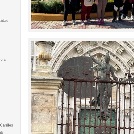
cidad
o a
Carriles
ub