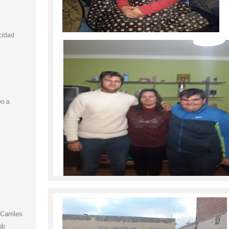
cidad
o a
Carriles
ub